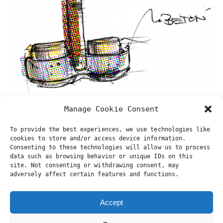
Manage Cookie Consent
Tätigkeit: Konzept/ Entwurf/ Umsetzung/
To provide the best experiences, we use technologies like
cookies to store and/or access device information.
Vertrieb
Consenting to these technologies will allow us to process
data such as browsing behavior or unique IDs on this
Das Mühlenset besticht durch seine kompakte
site. Not consenting or withdrawing consent, may
adversely affect certain features and functions.
Einfachheit und spielerische Handhabung, es
enstammt vom ersten Entwurf über das Logo bis
hin zur finalen Fertigung einer Hand…
Accept